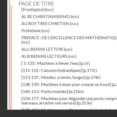
PAGE DE TITRE
[Frontispice]
(n.n.)
AL RE CHRISTIANISSIMO
(n.n.)
AU ROY TRES CHRETIEN
(n.n.)
Prefatione
(n.n.)
PREFACE : DE L'EXCELLENCE DES MATHEMATIQ
(n.n.)
ALLI BENINI LETTORI
(n.n.)
AUX BENINS LECTEURS
(n.n.)
[ 1-110 : Machines à élever l'eau]
(p.1r)
[111-112 : Caissons hydrauliques]
(p.171r)
[113-137 : Moulins, scieries, forges]
(p.174r)
[138-139 : Machines à lever pour creuser un fossé]
(p.
[140-153 : Ponts mobiles]
(p.216v)
[154-177 : Machines pour dégonder une porte, rompr
barreaux, arracher une serrure]
(p.253v)
[178-183 : Machines pour "tirer et conduire de très g
Droits réservés - CNAM
poids"]
(p.291r)