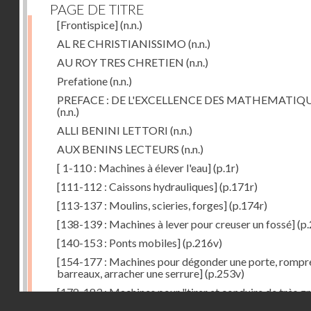
PAGE DE TITRE
[Frontispice]
(n.n.)
AL RE CHRISTIANISSIMO
(n.n.)
AU ROY TRES CHRETIEN
(n.n.)
Prefatione
(n.n.)
PREFACE : DE L'EXCELLENCE DES MATHEMATIQ
(n.n.)
ALLI BENINI LETTORI
(n.n.)
AUX BENINS LECTEURS
(n.n.)
[ 1-110 : Machines à élever l'eau]
(p.1r)
[111-112 : Caissons hydrauliques]
(p.171r)
[113-137 : Moulins, scieries, forges]
(p.174r)
[138-139 : Machines à lever pour creuser un fossé]
(p.
[140-153 : Ponts mobiles]
(p.216v)
[154-177 : Machines pour dégonder une porte, rompr
barreaux, arracher une serrure]
(p.253v)
[178-183 : Machines pour "tirer et conduire de très g
Droits réservés - CNAM
poids"]
(p.291r)