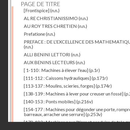
PAGE DE TITRE
[Frontispice]
(n.n.)
AL RE CHRISTIANISSIMO
(n.n.)
AU ROY TRES CHRETIEN
(n.n.)
Prefatione
(n.n.)
PREFACE : DE L'EXCELLENCE DES MATHEMATIQ
(n.n.)
ALLI BENINI LETTORI
(n.n.)
AUX BENINS LECTEURS
(n.n.)
[ 1-110 : Machines à élever l'eau]
(p.1r)
[111-112 : Caissons hydrauliques]
(p.171r)
[113-137 : Moulins, scieries, forges]
(p.174r)
[138-139 : Machines à lever pour creuser un fossé]
(p.
[140-153 : Ponts mobiles]
(p.216v)
[154-177 : Machines pour dégonder une porte, rompr
barreaux, arracher une serrure]
(p.253v)
[178-183 : Machines pour "tirer et conduire de très g
Droits réservés - CNAM
poids"]
(p.291r)