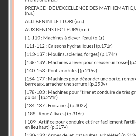
PREFACE : DE L'EXCELLENCE DES MATHEMATIQ
(n.n.)
ALLI BENINI LETTORI
(n.n.)
AUX BENINS LECTEURS
(n.n.)
[ 1-110 : Machines à élever l'eau]
(p.1r)
[111-112 : Caissons hydrauliques]
(p.171r)
[113-137 : Moulins, scieries, forges]
(p.174r)
[138-139 : Machines à lever pour creuser un fossé]
(p.
[140-153 : Ponts mobiles]
(p.216v)
[154-177 : Machines pour dégonder une porte, rompr
barreaux, arracher une serrure]
(p.253v)
[178-183 : Machines pour "tirer et conduire de très g
poids"]
(p.291r)
[184-187 : Fontaines]
(p.302v)
[ 188 : Roue à livres]
(p.316r)
[ 189 : Artifice pour conduire et tirer facilement l'artill
en lieu haut]
(p.317v)
[190-193 : Armes de jet, catapultes, arbalètes]
(p.319