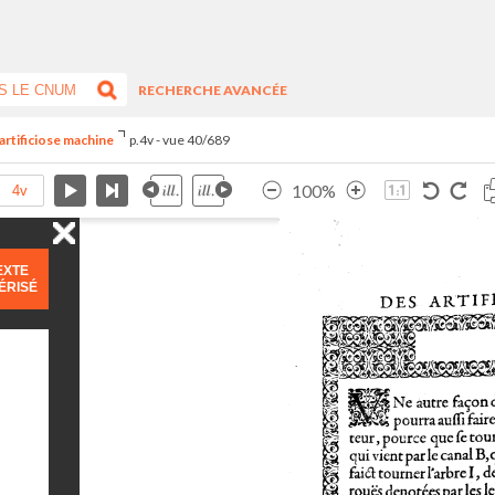
RECHERCHE AVANCÉE
artificiose machine
p.4v - vue 40/689
100%
EXTE
ÉRISÉ