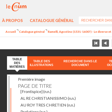
À PROPOS
CATALOGUE GÉNÉRAL
Accueil
Catalogue général
Ramelli, Agostino (1531-1600?) - Le diverse et 
TABLE
TABLE DES
RECHERCHE DANS LE
T
DES
ILLUSTRATIONS
DOCUMENT
OC
MATIÈRES
Première image
PAGE DE TITRE
[Frontispice]
(n.n.)
AL RE CHRISTIANISSIMO
(n.n.)
AU ROY TRES CHRETIEN
(n.n.)
Prefatione
(n.n.)