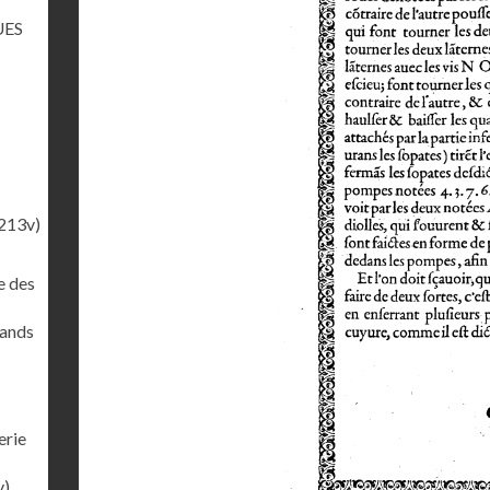
UES
213v)
e des
rands
erie
v)