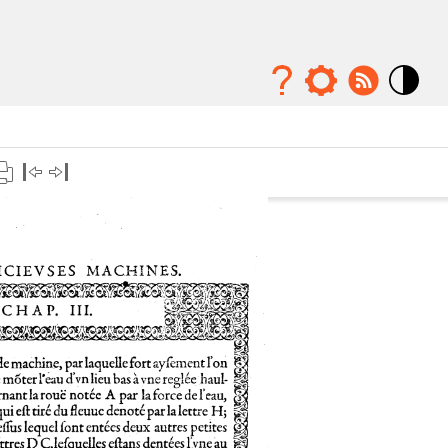
Mode
contraste
élévé