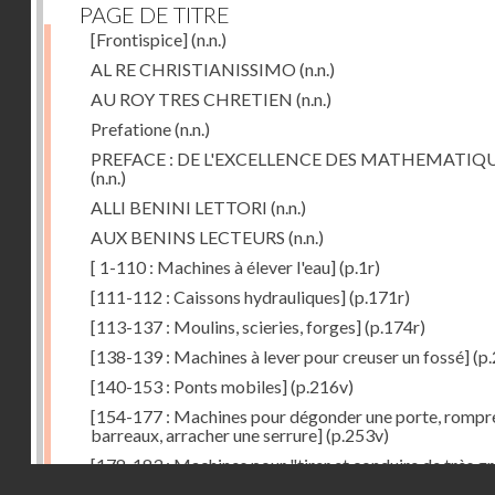
PAGE DE TITRE
[Frontispice]
(n.n.)
AL RE CHRISTIANISSIMO
(n.n.)
AU ROY TRES CHRETIEN
(n.n.)
Prefatione
(n.n.)
PREFACE : DE L'EXCELLENCE DES MATHEMATIQ
(n.n.)
ALLI BENINI LETTORI
(n.n.)
AUX BENINS LECTEURS
(n.n.)
[ 1-110 : Machines à élever l'eau]
(p.1r)
[111-112 : Caissons hydrauliques]
(p.171r)
[113-137 : Moulins, scieries, forges]
(p.174r)
[138-139 : Machines à lever pour creuser un fossé]
(p.
[140-153 : Ponts mobiles]
(p.216v)
[154-177 : Machines pour dégonder une porte, rompr
barreaux, arracher une serrure]
(p.253v)
[178-183 : Machines pour "tirer et conduire de très g
Droits réservés - CNAM
poids"]
(p.291r)