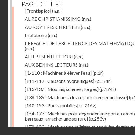
PAGE DE TITRE
[Frontispice]
(n.n.)
AL RE CHRISTIANISSIMO
(n.n.)
AU ROY TRES CHRETIEN
(n.n.)
Prefatione
(n.n.)
PREFACE : DE L'EXCELLENCE DES MATHEMATIQ
(n.n.)
ALLI BENINI LETTORI
(n.n.)
AUX BENINS LECTEURS
(n.n.)
[ 1-110 : Machines à élever l'eau]
(p.1r)
[111-112 : Caissons hydrauliques]
(p.171r)
[113-137 : Moulins, scieries, forges]
(p.174r)
[138-139 : Machines à lever pour creuser un fossé]
(p.
[140-153 : Ponts mobiles]
(p.216v)
[154-177 : Machines pour dégonder une porte, rompr
barreaux, arracher une serrure]
(p.253v)
[178-183 : Machines pour "tirer et conduire de très g
Droits réservés - CNAM
poids"]
(p.291r)