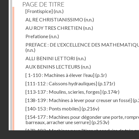
PAGE DE TITRE
[Frontispice]
(n.n.)
AL RE CHRISTIANISSIMO
(n.n.)
AU ROY TRES CHRETIEN
(n.n.)
Prefatione
(n.n.)
PREFACE : DE L'EXCELLENCE DES MATHEMATIQ
(n.n.)
ALLI BENINI LETTORI
(n.n.)
AUX BENINS LECTEURS
(n.n.)
[ 1-110 : Machines à élever l'eau]
(p.1r)
[111-112 : Caissons hydrauliques]
(p.171r)
[113-137 : Moulins, scieries, forges]
(p.174r)
[138-139 : Machines à lever pour creuser un fossé]
(p.
[140-153 : Ponts mobiles]
(p.216v)
[154-177 : Machines pour dégonder une porte, rompr
barreaux, arracher une serrure]
(p.253v)
[178-183 : Machines pour "tirer et conduire de très g
Droits réservés - CNAM
poids"]
(p.291r)