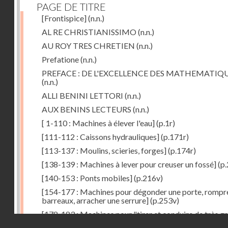
PAGE DE TITRE
[Frontispice]
(n.n.)
AL RE CHRISTIANISSIMO
(n.n.)
AU ROY TRES CHRETIEN
(n.n.)
Prefatione
(n.n.)
PREFACE : DE L'EXCELLENCE DES MATHEMATIQ
(n.n.)
ALLI BENINI LETTORI
(n.n.)
AUX BENINS LECTEURS
(n.n.)
[ 1-110 : Machines à élever l'eau]
(p.1r)
[111-112 : Caissons hydrauliques]
(p.171r)
[113-137 : Moulins, scieries, forges]
(p.174r)
[138-139 : Machines à lever pour creuser un fossé]
(p.
[140-153 : Ponts mobiles]
(p.216v)
[154-177 : Machines pour dégonder une porte, rompr
barreaux, arracher une serrure]
(p.253v)
[178-183 : Machines pour "tirer et conduire de très g
Droits réservés - CNAM
poids"]
(p.291r)