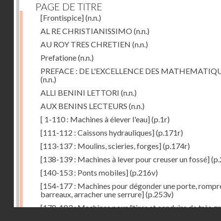
PAGE DE TITRE
[Frontispice]
(n.n.)
AL RE CHRISTIANISSIMO
(n.n.)
AU ROY TRES CHRETIEN
(n.n.)
Prefatione
(n.n.)
PREFACE : DE L'EXCELLENCE DES MATHEMATIQ
(n.n.)
ALLI BENINI LETTORI
(n.n.)
AUX BENINS LECTEURS
(n.n.)
[ 1-110 : Machines à élever l'eau]
(p.1r)
[111-112 : Caissons hydrauliques]
(p.171r)
[113-137 : Moulins, scieries, forges]
(p.174r)
[138-139 : Machines à lever pour creuser un fossé]
(p.
[140-153 : Ponts mobiles]
(p.216v)
[154-177 : Machines pour dégonder une porte, rompr
barreaux, arracher une serrure]
(p.253v)
[178-183 : Machines pour "tirer et conduire de très g
Droits réservés - CNAM
poids"]
(p.291r)