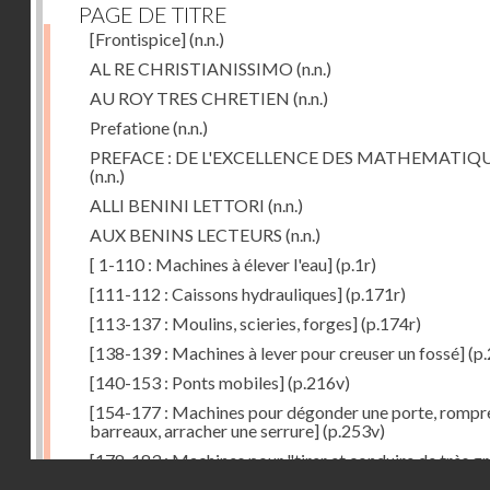
PAGE DE TITRE
[Frontispice]
(n.n.)
AL RE CHRISTIANISSIMO
(n.n.)
AU ROY TRES CHRETIEN
(n.n.)
Prefatione
(n.n.)
PREFACE : DE L'EXCELLENCE DES MATHEMATIQ
(n.n.)
ALLI BENINI LETTORI
(n.n.)
AUX BENINS LECTEURS
(n.n.)
[ 1-110 : Machines à élever l'eau]
(p.1r)
[111-112 : Caissons hydrauliques]
(p.171r)
[113-137 : Moulins, scieries, forges]
(p.174r)
[138-139 : Machines à lever pour creuser un fossé]
(p.
[140-153 : Ponts mobiles]
(p.216v)
[154-177 : Machines pour dégonder une porte, rompr
barreaux, arracher une serrure]
(p.253v)
[178-183 : Machines pour "tirer et conduire de très g
Droits réservés - CNAM
poids"]
(p.291r)