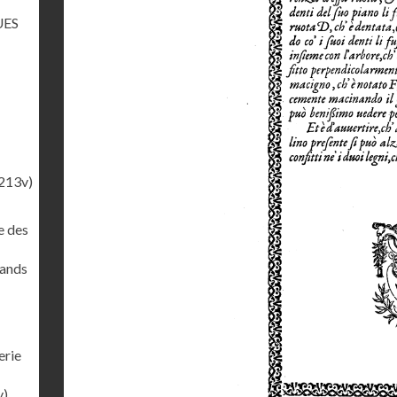
UES
213v)
e des
rands
erie
v)