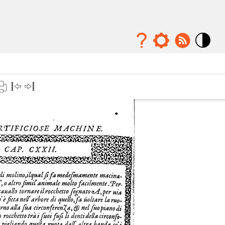
Mode
contraste
élévé