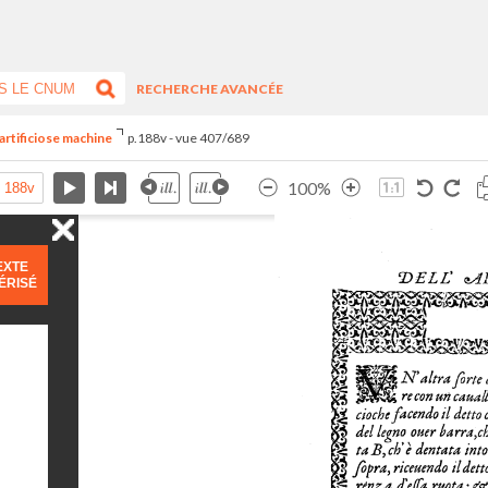
RECHERCHE AVANCÉE
artificiose machine
p.188v - vue 407/689
100%
EXTE
ÉRISÉ