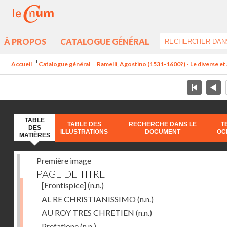
À PROPOS
CATALOGUE GÉNÉRAL
Accueil
Catalogue général
Ramelli, Agostino (1531-1600?) - Le diverse et 
TABLE
TABLE DES
RECHERCHE DANS LE
T
DES
ILLUSTRATIONS
DOCUMENT
OC
MATIÈRES
Première image
PAGE DE TITRE
[Frontispice]
(n.n.)
AL RE CHRISTIANISSIMO
(n.n.)
AU ROY TRES CHRETIEN
(n.n.)
Prefatione
(n.n.)