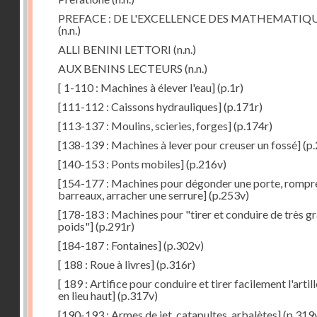
PREFACE : DE L'EXCELLENCE DES MATHEMATIQ
(n.n.)
ALLI BENINI LETTORI
(n.n.)
AUX BENINS LECTEURS
(n.n.)
[ 1-110 : Machines à élever l'eau]
(p.1r)
[111-112 : Caissons hydrauliques]
(p.171r)
[113-137 : Moulins, scieries, forges]
(p.174r)
[138-139 : Machines à lever pour creuser un fossé]
(p.
[140-153 : Ponts mobiles]
(p.216v)
[154-177 : Machines pour dégonder une porte, rompr
barreaux, arracher une serrure]
(p.253v)
[178-183 : Machines pour "tirer et conduire de très g
poids"]
(p.291r)
[184-187 : Fontaines]
(p.302v)
[ 188 : Roue à livres]
(p.316r)
[ 189 : Artifice pour conduire et tirer facilement l'artill
en lieu haut]
(p.317v)
[190-193 : Armes de jet, catapultes, arbalètes]
(p.319