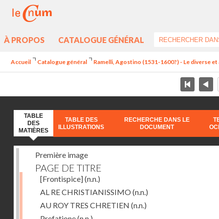
À PROPOS
CATALOGUE GÉNÉRAL
Accueil
Catalogue général
Ramelli, Agostino (1531-1600?) - Le diverse et 
TABLE
TABLE DES
RECHERCHE DANS LE
T
DES
ILLUSTRATIONS
DOCUMENT
OC
MATIÈRES
Première image
PAGE DE TITRE
[Frontispice]
(n.n.)
AL RE CHRISTIANISSIMO
(n.n.)
AU ROY TRES CHRETIEN
(n.n.)
Prefatione
(n.n.)