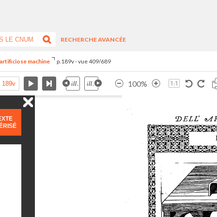
RECHERCHE AVANCÉE
artificiose machine
p.189v - vue 409/689
100%
EXTE
ÉRISÉ