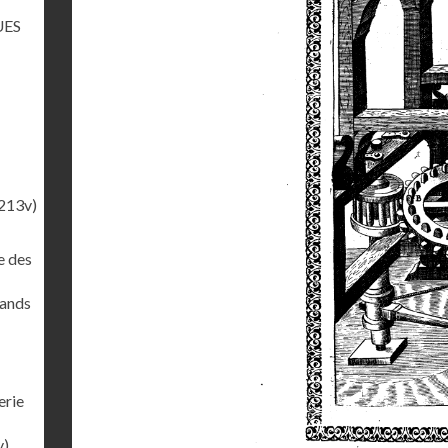
UES
213v)
e des
rands
erie
v)