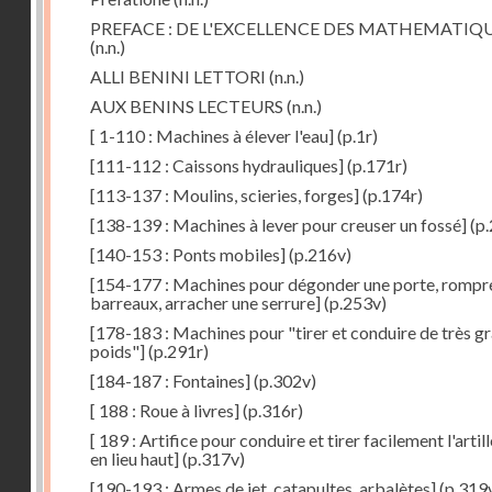
PREFACE : DE L'EXCELLENCE DES MATHEMATIQ
(n.n.)
ALLI BENINI LETTORI
(n.n.)
AUX BENINS LECTEURS
(n.n.)
[ 1-110 : Machines à élever l'eau]
(p.1r)
[111-112 : Caissons hydrauliques]
(p.171r)
[113-137 : Moulins, scieries, forges]
(p.174r)
[138-139 : Machines à lever pour creuser un fossé]
(p.
[140-153 : Ponts mobiles]
(p.216v)
[154-177 : Machines pour dégonder une porte, rompr
barreaux, arracher une serrure]
(p.253v)
[178-183 : Machines pour "tirer et conduire de très g
poids"]
(p.291r)
[184-187 : Fontaines]
(p.302v)
[ 188 : Roue à livres]
(p.316r)
[ 189 : Artifice pour conduire et tirer facilement l'artill
en lieu haut]
(p.317v)
[190-193 : Armes de jet, catapultes, arbalètes]
(p.319