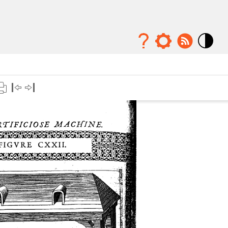
Mode
contraste
élévé