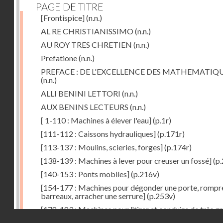
PAGE DE TITRE
[Frontispice]
(n.n.)
AL RE CHRISTIANISSIMO
(n.n.)
AU ROY TRES CHRETIEN
(n.n.)
Prefatione
(n.n.)
PREFACE : DE L'EXCELLENCE DES MATHEMATIQ
(n.n.)
ALLI BENINI LETTORI
(n.n.)
AUX BENINS LECTEURS
(n.n.)
[ 1-110 : Machines à élever l'eau]
(p.1r)
[111-112 : Caissons hydrauliques]
(p.171r)
[113-137 : Moulins, scieries, forges]
(p.174r)
[138-139 : Machines à lever pour creuser un fossé]
(p.
[140-153 : Ponts mobiles]
(p.216v)
[154-177 : Machines pour dégonder une porte, rompr
barreaux, arracher une serrure]
(p.253v)
[178-183 : Machines pour "tirer et conduire de très g
Droits réservés - CNAM
poids"]
(p.291r)