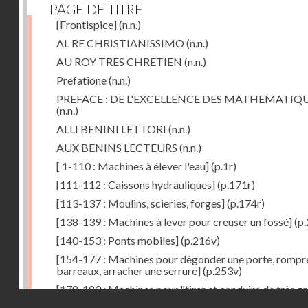
PAGE DE TITRE
[Frontispice]
(n.n.)
AL RE CHRISTIANISSIMO
(n.n.)
AU ROY TRES CHRETIEN
(n.n.)
Prefatione
(n.n.)
PREFACE : DE L'EXCELLENCE DES MATHEMATIQ
(n.n.)
ALLI BENINI LETTORI
(n.n.)
AUX BENINS LECTEURS
(n.n.)
[ 1-110 : Machines à élever l'eau]
(p.1r)
[111-112 : Caissons hydrauliques]
(p.171r)
[113-137 : Moulins, scieries, forges]
(p.174r)
[138-139 : Machines à lever pour creuser un fossé]
(p.
[140-153 : Ponts mobiles]
(p.216v)
[154-177 : Machines pour dégonder une porte, rompr
barreaux, arracher une serrure]
(p.253v)
[178-183 : Machines pour "tirer et conduire de très g
Droits réservés - CNAM
poids"]
(p.291r)