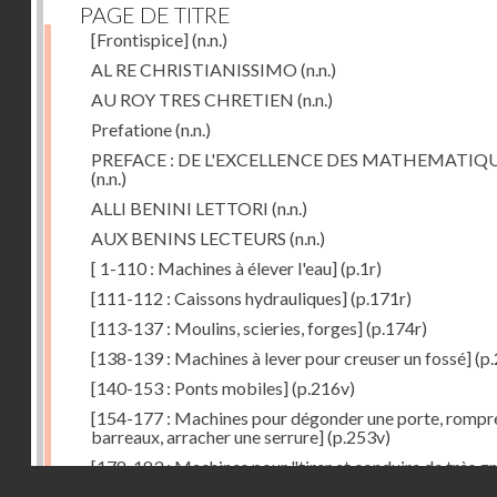
PAGE DE TITRE
[Frontispice]
(n.n.)
AL RE CHRISTIANISSIMO
(n.n.)
AU ROY TRES CHRETIEN
(n.n.)
Prefatione
(n.n.)
PREFACE : DE L'EXCELLENCE DES MATHEMATIQ
(n.n.)
ALLI BENINI LETTORI
(n.n.)
AUX BENINS LECTEURS
(n.n.)
[ 1-110 : Machines à élever l'eau]
(p.1r)
[111-112 : Caissons hydrauliques]
(p.171r)
[113-137 : Moulins, scieries, forges]
(p.174r)
[138-139 : Machines à lever pour creuser un fossé]
(p.
[140-153 : Ponts mobiles]
(p.216v)
[154-177 : Machines pour dégonder une porte, rompr
barreaux, arracher une serrure]
(p.253v)
[178-183 : Machines pour "tirer et conduire de très g
Droits réservés - CNAM
poids"]
(p.291r)