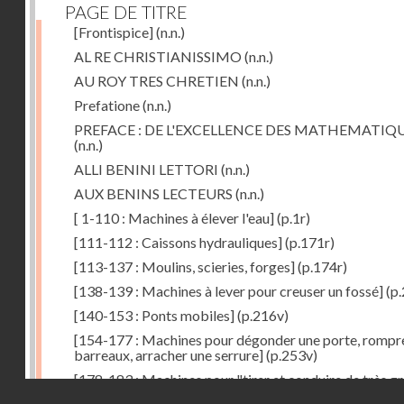
PAGE DE TITRE
[Frontispice]
(n.n.)
AL RE CHRISTIANISSIMO
(n.n.)
AU ROY TRES CHRETIEN
(n.n.)
Prefatione
(n.n.)
PREFACE : DE L'EXCELLENCE DES MATHEMATIQ
(n.n.)
ALLI BENINI LETTORI
(n.n.)
AUX BENINS LECTEURS
(n.n.)
[ 1-110 : Machines à élever l'eau]
(p.1r)
[111-112 : Caissons hydrauliques]
(p.171r)
[113-137 : Moulins, scieries, forges]
(p.174r)
[138-139 : Machines à lever pour creuser un fossé]
(p.
[140-153 : Ponts mobiles]
(p.216v)
[154-177 : Machines pour dégonder une porte, rompr
barreaux, arracher une serrure]
(p.253v)
[178-183 : Machines pour "tirer et conduire de très g
Droits réservés - CNAM
poids"]
(p.291r)