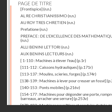
PAGE DE TITRE
[Frontispice]
(n.n.)
AL RE CHRISTIANISSIMO
(n.n.)
AU ROY TRES CHRETIEN
(n.n.)
Prefatione
(n.n.)
PREFACE : DE L'EXCELLENCE DES MATHEMATIQ
(n.n.)
ALLI BENINI LETTORI
(n.n.)
AUX BENINS LECTEURS
(n.n.)
[ 1-110 : Machines à élever l'eau]
(p.1r)
[111-112 : Caissons hydrauliques]
(p.171r)
[113-137 : Moulins, scieries, forges]
(p.174r)
[138-139 : Machines à lever pour creuser un fossé]
(p.
[140-153 : Ponts mobiles]
(p.216v)
[154-177 : Machines pour dégonder une porte, rompr
barreaux, arracher une serrure]
(p.253v)
[178-183 : Machines pour "tirer et conduire de très g
Droits réservés - CNAM
poids"]
(p.291r)