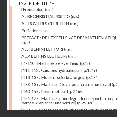
PAGE DE TITRE
[Frontispice]
(n.n.)
AL RE CHRISTIANISSIMO
(n.n.)
AU ROY TRES CHRETIEN
(n.n.)
Prefatione
(n.n.)
PREFACE : DE L'EXCELLENCE DES MATHEMATIQ
(n.n.)
ALLI BENINI LETTORI
(n.n.)
AUX BENINS LECTEURS
(n.n.)
[ 1-110 : Machines à élever l'eau]
(p.1r)
[111-112 : Caissons hydrauliques]
(p.171r)
[113-137 : Moulins, scieries, forges]
(p.174r)
[138-139 : Machines à lever pour creuser un fossé]
(p.
[140-153 : Ponts mobiles]
(p.216v)
[154-177 : Machines pour dégonder une porte, rompr
barreaux, arracher une serrure]
(p.253v)
[178-183 : Machines pour "tirer et conduire de très g
Droits réservés - CNAM
poids"]
(p.291r)