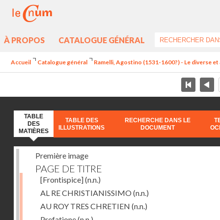
À PROPOS
CATALOGUE GÉNÉRAL
Accueil
Catalogue général
Ramelli, Agostino (1531-1600?) - Le diverse et 
TABLE
TABLE DES
RECHERCHE DANS LE
T
DES
ILLUSTRATIONS
DOCUMENT
OC
MATIÈRES
Première image
PAGE DE TITRE
[Frontispice]
(n.n.)
AL RE CHRISTIANISSIMO
(n.n.)
AU ROY TRES CHRETIEN
(n.n.)
Prefatione
(n.n.)