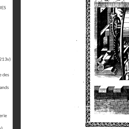
UES
213v)
e des
rands
erie
v)