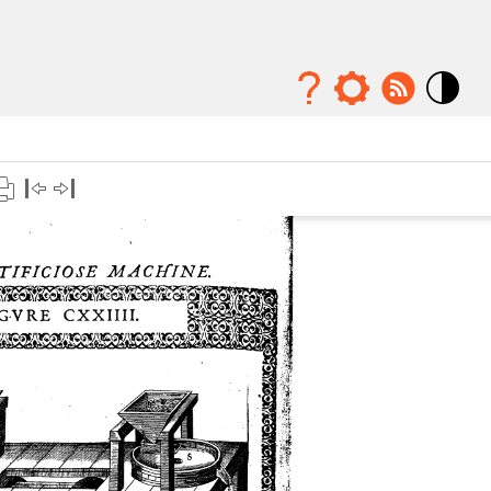
Mode
contraste
élévé