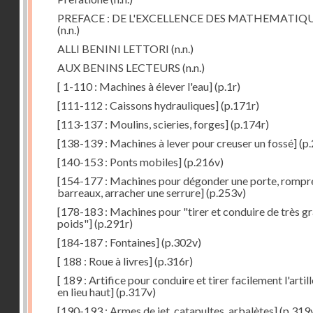
PREFACE : DE L'EXCELLENCE DES MATHEMATIQ
(n.n.)
ALLI BENINI LETTORI
(n.n.)
AUX BENINS LECTEURS
(n.n.)
[ 1-110 : Machines à élever l'eau]
(p.1r)
[111-112 : Caissons hydrauliques]
(p.171r)
[113-137 : Moulins, scieries, forges]
(p.174r)
[138-139 : Machines à lever pour creuser un fossé]
(p.
[140-153 : Ponts mobiles]
(p.216v)
[154-177 : Machines pour dégonder une porte, rompr
barreaux, arracher une serrure]
(p.253v)
[178-183 : Machines pour "tirer et conduire de très g
poids"]
(p.291r)
[184-187 : Fontaines]
(p.302v)
[ 188 : Roue à livres]
(p.316r)
[ 189 : Artifice pour conduire et tirer facilement l'artill
en lieu haut]
(p.317v)
[190-193 : Armes de jet, catapultes, arbalètes]
(p.319