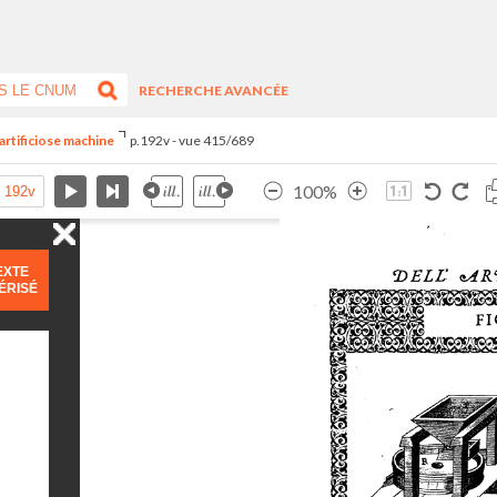
RECHERCHE AVANCÉE
artificiose machine
p.192v - vue 415/689
100%
EXTE
ÉRISÉ