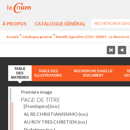
À PROPOS
CATALOGUE GÉNÉRAL
Accueil
Catalogue général
Ramelli, Agostino (1531-1600?) - Le diverse et 
TABLE
TABLE DES
RECHERCHE DANS LE
T
DES
ILLUSTRATIONS
DOCUMENT
OC
MATIÈRES
Première image
PAGE DE TITRE
[Frontispice]
(n.n.)
AL RE CHRISTIANISSIMO
(n.n.)
AU ROY TRES CHRETIEN
(n.n.)
Prefatione
(n.n.)