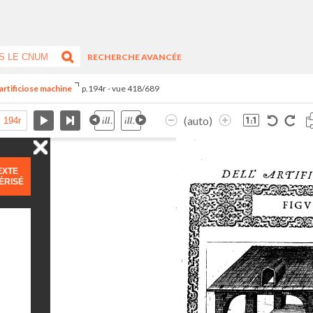
RECHERCHE AVANCÉE
artificiose machine
p.194r - vue 418/689
(auto)
EXTE
ÉRISÉ