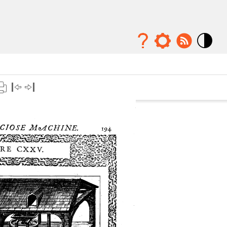
Mode
contraste
élévé