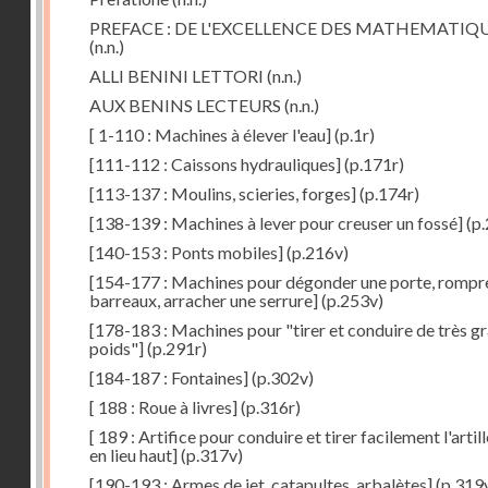
PREFACE : DE L'EXCELLENCE DES MATHEMATIQ
(n.n.)
ALLI BENINI LETTORI
(n.n.)
AUX BENINS LECTEURS
(n.n.)
[ 1-110 : Machines à élever l'eau]
(p.1r)
[111-112 : Caissons hydrauliques]
(p.171r)
[113-137 : Moulins, scieries, forges]
(p.174r)
[138-139 : Machines à lever pour creuser un fossé]
(p.
[140-153 : Ponts mobiles]
(p.216v)
[154-177 : Machines pour dégonder une porte, rompr
barreaux, arracher une serrure]
(p.253v)
[178-183 : Machines pour "tirer et conduire de très g
poids"]
(p.291r)
[184-187 : Fontaines]
(p.302v)
[ 188 : Roue à livres]
(p.316r)
[ 189 : Artifice pour conduire et tirer facilement l'artill
en lieu haut]
(p.317v)
[190-193 : Armes de jet, catapultes, arbalètes]
(p.319