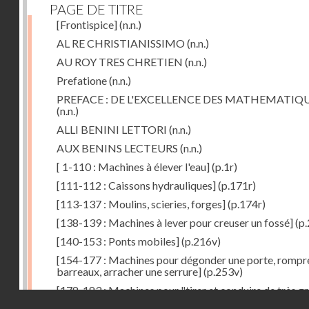
PAGE DE TITRE
[Frontispice]
(n.n.)
AL RE CHRISTIANISSIMO
(n.n.)
AU ROY TRES CHRETIEN
(n.n.)
Prefatione
(n.n.)
PREFACE : DE L'EXCELLENCE DES MATHEMATIQ
(n.n.)
ALLI BENINI LETTORI
(n.n.)
AUX BENINS LECTEURS
(n.n.)
[ 1-110 : Machines à élever l'eau]
(p.1r)
[111-112 : Caissons hydrauliques]
(p.171r)
[113-137 : Moulins, scieries, forges]
(p.174r)
[138-139 : Machines à lever pour creuser un fossé]
(p.
[140-153 : Ponts mobiles]
(p.216v)
[154-177 : Machines pour dégonder une porte, rompr
barreaux, arracher une serrure]
(p.253v)
[178-183 : Machines pour "tirer et conduire de très g
Droits réservés - CNAM
poids"]
(p.291r)