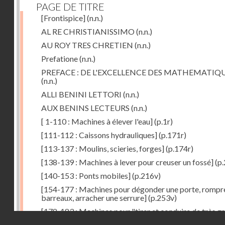
PAGE DE TITRE
[Frontispice]
(n.n.)
AL RE CHRISTIANISSIMO
(n.n.)
AU ROY TRES CHRETIEN
(n.n.)
Prefatione
(n.n.)
PREFACE : DE L'EXCELLENCE DES MATHEMATIQ
(n.n.)
ALLI BENINI LETTORI
(n.n.)
AUX BENINS LECTEURS
(n.n.)
[ 1-110 : Machines à élever l'eau]
(p.1r)
[111-112 : Caissons hydrauliques]
(p.171r)
[113-137 : Moulins, scieries, forges]
(p.174r)
[138-139 : Machines à lever pour creuser un fossé]
(p.
[140-153 : Ponts mobiles]
(p.216v)
[154-177 : Machines pour dégonder une porte, rompr
barreaux, arracher une serrure]
(p.253v)
[178-183 : Machines pour "tirer et conduire de très g
Droits réservés - CNAM
poids"]
(p.291r)