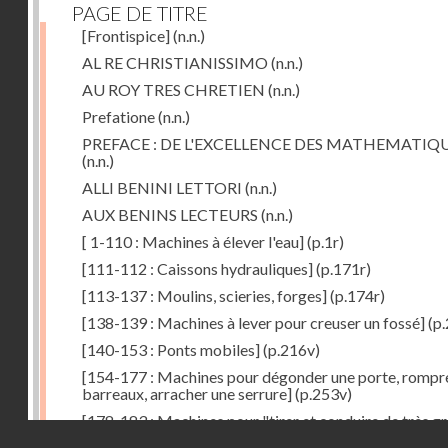
PAGE DE TITRE
[Frontispice]
(n.n.)
AL RE CHRISTIANISSIMO
(n.n.)
AU ROY TRES CHRETIEN
(n.n.)
Prefatione
(n.n.)
PREFACE : DE L'EXCELLENCE DES MATHEMATIQ
(n.n.)
ALLI BENINI LETTORI
(n.n.)
AUX BENINS LECTEURS
(n.n.)
[ 1-110 : Machines à élever l'eau]
(p.1r)
[111-112 : Caissons hydrauliques]
(p.171r)
[113-137 : Moulins, scieries, forges]
(p.174r)
[138-139 : Machines à lever pour creuser un fossé]
(p.
[140-153 : Ponts mobiles]
(p.216v)
[154-177 : Machines pour dégonder une porte, rompr
barreaux, arracher une serrure]
(p.253v)
[178-183 : Machines pour "tirer et conduire de très g
Droits réservés - CNAM
poids"]
(p.291r)