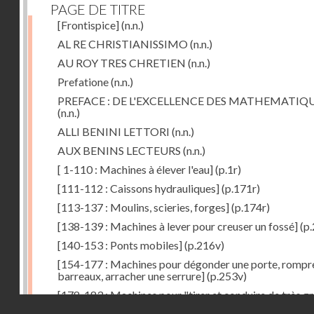
PAGE DE TITRE
[Frontispice]
(n.n.)
AL RE CHRISTIANISSIMO
(n.n.)
AU ROY TRES CHRETIEN
(n.n.)
Prefatione
(n.n.)
PREFACE : DE L'EXCELLENCE DES MATHEMATIQ
(n.n.)
ALLI BENINI LETTORI
(n.n.)
AUX BENINS LECTEURS
(n.n.)
[ 1-110 : Machines à élever l'eau]
(p.1r)
[111-112 : Caissons hydrauliques]
(p.171r)
[113-137 : Moulins, scieries, forges]
(p.174r)
[138-139 : Machines à lever pour creuser un fossé]
(p.
[140-153 : Ponts mobiles]
(p.216v)
[154-177 : Machines pour dégonder une porte, rompr
barreaux, arracher une serrure]
(p.253v)
[178-183 : Machines pour "tirer et conduire de très g
Droits réservés - CNAM
poids"]
(p.291r)