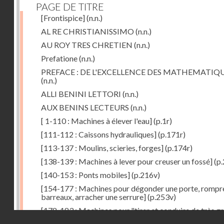
PAGE DE TITRE
[Frontispice]
(n.n.)
AL RE CHRISTIANISSIMO
(n.n.)
AU ROY TRES CHRETIEN
(n.n.)
Prefatione
(n.n.)
PREFACE : DE L'EXCELLENCE DES MATHEMATIQ
(n.n.)
ALLI BENINI LETTORI
(n.n.)
AUX BENINS LECTEURS
(n.n.)
[ 1-110 : Machines à élever l'eau]
(p.1r)
[111-112 : Caissons hydrauliques]
(p.171r)
[113-137 : Moulins, scieries, forges]
(p.174r)
[138-139 : Machines à lever pour creuser un fossé]
(p.
[140-153 : Ponts mobiles]
(p.216v)
[154-177 : Machines pour dégonder une porte, rompr
barreaux, arracher une serrure]
(p.253v)
[178-183 : Machines pour "tirer et conduire de très g
Droits réservés - CNAM
poids"]
(p.291r)