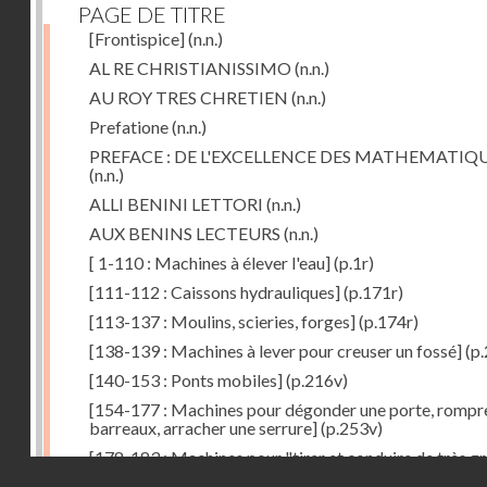
PAGE DE TITRE
[Frontispice]
(n.n.)
AL RE CHRISTIANISSIMO
(n.n.)
AU ROY TRES CHRETIEN
(n.n.)
Prefatione
(n.n.)
PREFACE : DE L'EXCELLENCE DES MATHEMATIQ
(n.n.)
ALLI BENINI LETTORI
(n.n.)
AUX BENINS LECTEURS
(n.n.)
[ 1-110 : Machines à élever l'eau]
(p.1r)
[111-112 : Caissons hydrauliques]
(p.171r)
[113-137 : Moulins, scieries, forges]
(p.174r)
[138-139 : Machines à lever pour creuser un fossé]
(p.
[140-153 : Ponts mobiles]
(p.216v)
[154-177 : Machines pour dégonder une porte, rompr
barreaux, arracher une serrure]
(p.253v)
[178-183 : Machines pour "tirer et conduire de très g
Droits réservés - CNAM
poids"]
(p.291r)