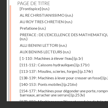
PAGE DE TITRE
[Frontispice]
(n.n.)
AL RE CHRISTIANISSIMO
(n.n.)
AU ROY TRES CHRETIEN
(n.n.)
Prefatione
(n.n.)
PREFACE : DE L'EXCELLENCE DES MATHEMATIQ
(n.n.)
ALLI BENINI LETTORI
(n.n.)
AUX BENINS LECTEURS
(n.n.)
[ 1-110 : Machines à élever l'eau]
(p.1r)
[111-112 : Caissons hydrauliques]
(p.171r)
[113-137 : Moulins, scieries, forges]
(p.174r)
[138-139 : Machines à lever pour creuser un fossé]
(p.
[140-153 : Ponts mobiles]
(p.216v)
[154-177 : Machines pour dégonder une porte, rompr
barreaux, arracher une serrure]
(p.253v)
[178-183 : Machines pour "tirer et conduire de très g
Droits réservés - CNAM
poids"]
(p.291r)