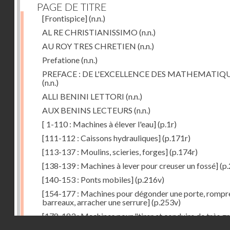
PAGE DE TITRE
[Frontispice]
(n.n.)
AL RE CHRISTIANISSIMO
(n.n.)
AU ROY TRES CHRETIEN
(n.n.)
Prefatione
(n.n.)
PREFACE : DE L'EXCELLENCE DES MATHEMATIQ
(n.n.)
ALLI BENINI LETTORI
(n.n.)
AUX BENINS LECTEURS
(n.n.)
[ 1-110 : Machines à élever l'eau]
(p.1r)
[111-112 : Caissons hydrauliques]
(p.171r)
[113-137 : Moulins, scieries, forges]
(p.174r)
[138-139 : Machines à lever pour creuser un fossé]
(p.
[140-153 : Ponts mobiles]
(p.216v)
[154-177 : Machines pour dégonder une porte, rompr
barreaux, arracher une serrure]
(p.253v)
[178-183 : Machines pour "tirer et conduire de très g
Droits réservés - CNAM
poids"]
(p.291r)