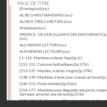
PAGE DE TITRE
[Frontispice]
(n.n.)
AL RE CHRISTIANISSIMO
(n.n.)
AU ROY TRES CHRETIEN
(n.n.)
Prefatione
(n.n.)
PREFACE : DE L'EXCELLENCE DES MATHEMATIQ
(n.n.)
ALLI BENINI LETTORI
(n.n.)
AUX BENINS LECTEURS
(n.n.)
[ 1-110 : Machines à élever l'eau]
(p.1r)
[111-112 : Caissons hydrauliques]
(p.171r)
[113-137 : Moulins, scieries, forges]
(p.174r)
[138-139 : Machines à lever pour creuser un fossé]
(p.
[140-153 : Ponts mobiles]
(p.216v)
[154-177 : Machines pour dégonder une porte, rompr
barreaux, arracher une serrure]
(p.253v)
[178-183 : Machines pour "tirer et conduire de très g
Droits réservés - CNAM
poids"]
(p.291r)