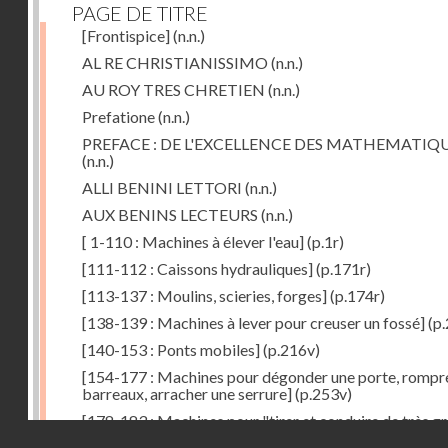
PAGE DE TITRE
[Frontispice]
(n.n.)
AL RE CHRISTIANISSIMO
(n.n.)
AU ROY TRES CHRETIEN
(n.n.)
Prefatione
(n.n.)
PREFACE : DE L'EXCELLENCE DES MATHEMATIQ
(n.n.)
ALLI BENINI LETTORI
(n.n.)
AUX BENINS LECTEURS
(n.n.)
[ 1-110 : Machines à élever l'eau]
(p.1r)
[111-112 : Caissons hydrauliques]
(p.171r)
[113-137 : Moulins, scieries, forges]
(p.174r)
[138-139 : Machines à lever pour creuser un fossé]
(p.
[140-153 : Ponts mobiles]
(p.216v)
[154-177 : Machines pour dégonder une porte, rompr
barreaux, arracher une serrure]
(p.253v)
[178-183 : Machines pour "tirer et conduire de très g
Droits réservés - CNAM
poids"]
(p.291r)