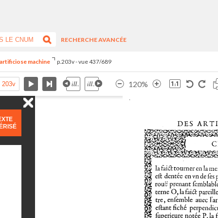
RECHERCHE AVANCÉE
artificiose machine
p.203v - vue 437/689
120%
EXTE
ÉRISÉ