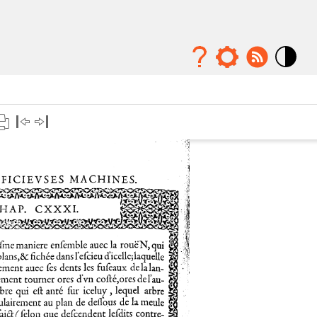
Mode
contraste
élévé