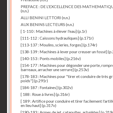
PREFACE : DE L'EXCELLENCE DES MATHEMATIQ
(n.n.)
ALLI BENINI LETTORI
(n.n.)
AUX BENINS LECTEURS
(n.n.)
[ 1-110 : Machines à élever l'eau]
(p.1r)
[111-112 : Caissons hydrauliques]
(p.171r)
[113-137 : Moulins, scieries, forges]
(p.174r)
[138-139 : Machines à lever pour creuser un fossé]
(p.
[140-153 : Ponts mobiles]
(p.216v)
[154-177 : Machines pour dégonder une porte, rompr
barreaux, arracher une serrure]
(p.253v)
[178-183 : Machines pour "tirer et conduire de très g
poids"]
(p.291r)
[184-187 : Fontaines]
(p.302v)
[ 188 : Roue à livres]
(p.316r)
[ 189 : Artifice pour conduire et tirer facilement l'artill
en lieu haut]
(p.317v)
[190-193 : Armes de jet, catapultes, arbalètes]
(p.319