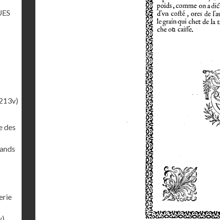
UES
213v)
e des
rands
erie
v)