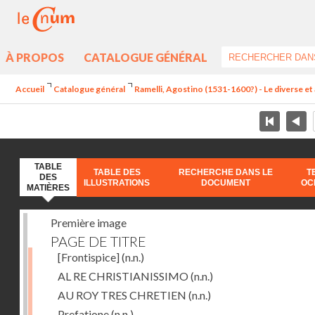
À PROPOS
CATALOGUE GÉNÉRAL
Accueil
Catalogue général
Ramelli, Agostino (1531-1600?) - Le diverse et 
TABLE
TABLE DES
RECHERCHE DANS LE
T
DES
ILLUSTRATIONS
DOCUMENT
OC
MATIÈRES
Première image
PAGE DE TITRE
[Frontispice]
(n.n.)
AL RE CHRISTIANISSIMO
(n.n.)
AU ROY TRES CHRETIEN
(n.n.)
Prefatione
(n.n.)