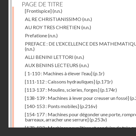
PAGE DE TITRE
[Frontispice]
(n.n.)
AL RE CHRISTIANISSIMO
(n.n.)
AU ROY TRES CHRETIEN
(n.n.)
Prefatione
(n.n.)
PREFACE : DE L'EXCELLENCE DES MATHEMATIQ
(n.n.)
ALLI BENINI LETTORI
(n.n.)
AUX BENINS LECTEURS
(n.n.)
[ 1-110 : Machines à élever l'eau]
(p.1r)
[111-112 : Caissons hydrauliques]
(p.171r)
[113-137 : Moulins, scieries, forges]
(p.174r)
[138-139 : Machines à lever pour creuser un fossé]
(p.
[140-153 : Ponts mobiles]
(p.216v)
[154-177 : Machines pour dégonder une porte, rompr
barreaux, arracher une serrure]
(p.253v)
[178-183 : Machines pour "tirer et conduire de très g
Droits réservés - CNAM
poids"]
(p.291r)