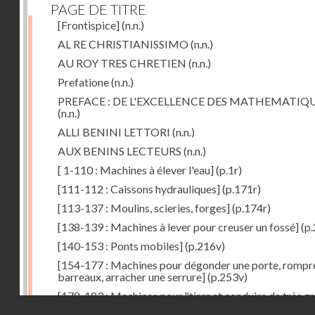
PAGE DE TITRE
[Frontispice]
(n.n.)
AL RE CHRISTIANISSIMO
(n.n.)
AU ROY TRES CHRETIEN
(n.n.)
Prefatione
(n.n.)
PREFACE : DE L'EXCELLENCE DES MATHEMATIQ
(n.n.)
ALLI BENINI LETTORI
(n.n.)
AUX BENINS LECTEURS
(n.n.)
[ 1-110 : Machines à élever l'eau]
(p.1r)
[111-112 : Caissons hydrauliques]
(p.171r)
[113-137 : Moulins, scieries, forges]
(p.174r)
[138-139 : Machines à lever pour creuser un fossé]
(p.
[140-153 : Ponts mobiles]
(p.216v)
[154-177 : Machines pour dégonder une porte, rompr
barreaux, arracher une serrure]
(p.253v)
[178-183 : Machines pour "tirer et conduire de très g
Droits réservés - CNAM
poids"]
(p.291r)