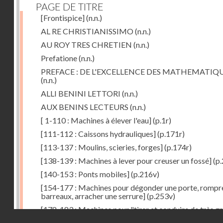
PAGE DE TITRE
[Frontispice]
(n.n.)
AL RE CHRISTIANISSIMO
(n.n.)
AU ROY TRES CHRETIEN
(n.n.)
Prefatione
(n.n.)
PREFACE : DE L'EXCELLENCE DES MATHEMATIQ
(n.n.)
ALLI BENINI LETTORI
(n.n.)
AUX BENINS LECTEURS
(n.n.)
[ 1-110 : Machines à élever l'eau]
(p.1r)
[111-112 : Caissons hydrauliques]
(p.171r)
[113-137 : Moulins, scieries, forges]
(p.174r)
[138-139 : Machines à lever pour creuser un fossé]
(p.
[140-153 : Ponts mobiles]
(p.216v)
[154-177 : Machines pour dégonder une porte, rompr
barreaux, arracher une serrure]
(p.253v)
[178-183 : Machines pour "tirer et conduire de très g
Droits réservés - CNAM
poids"]
(p.291r)