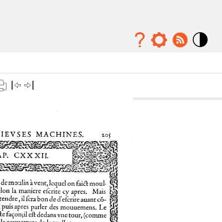
Mode
contraste
élévé