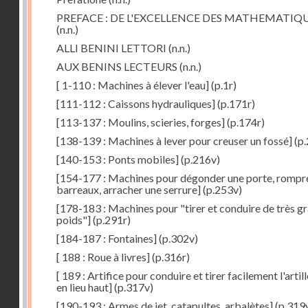
PREFACE : DE L'EXCELLENCE DES MATHEMATIQ
(n.n.)
ALLI BENINI LETTORI
(n.n.)
AUX BENINS LECTEURS
(n.n.)
[ 1-110 : Machines à élever l'eau]
(p.1r)
[111-112 : Caissons hydrauliques]
(p.171r)
[113-137 : Moulins, scieries, forges]
(p.174r)
[138-139 : Machines à lever pour creuser un fossé]
(p.
[140-153 : Ponts mobiles]
(p.216v)
[154-177 : Machines pour dégonder une porte, rompr
barreaux, arracher une serrure]
(p.253v)
[178-183 : Machines pour "tirer et conduire de très g
poids"]
(p.291r)
[184-187 : Fontaines]
(p.302v)
[ 188 : Roue à livres]
(p.316r)
[ 189 : Artifice pour conduire et tirer facilement l'artill
en lieu haut]
(p.317v)
[190-193 : Armes de jet, catapultes, arbalètes]
(p.319