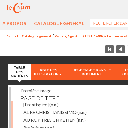
À PROPOS
CATALOGUE GÉNÉRAL
Accueil
Catalogue général
Ramelli, Agostino (1531-1600?) - Le diverse et 
TABLE
TABLE DES
RECHERCHE DANS LE
T
DES
ILLUSTRATIONS
DOCUMENT
OC
MATIÈRES
Première image
PAGE DE TITRE
[Frontispice]
(n.n.)
AL RE CHRISTIANISSIMO
(n.n.)
AU ROY TRES CHRETIEN
(n.n.)
Prefatione
(n.n.)