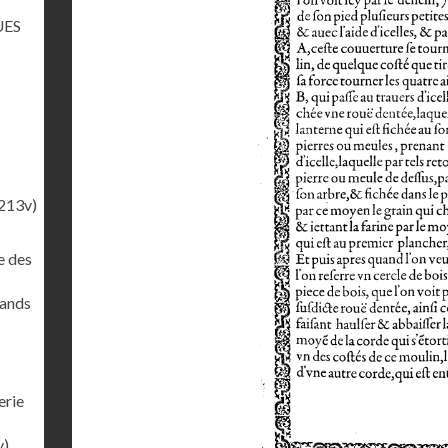
UES
213v)
e des
rands
erie
v)