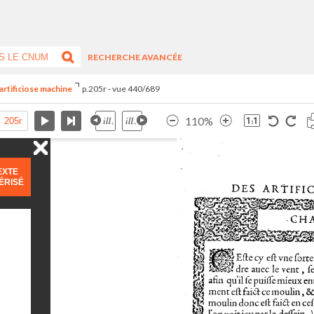
RECHERCHE AVANCÉE
artificiose machine
p.205r - vue 440/689
110%
EXTE
ÉRISÉ