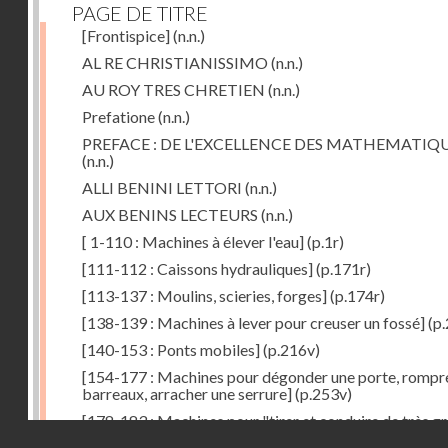
PAGE DE TITRE
[Frontispice]
(n.n.)
AL RE CHRISTIANISSIMO
(n.n.)
AU ROY TRES CHRETIEN
(n.n.)
Prefatione
(n.n.)
PREFACE : DE L'EXCELLENCE DES MATHEMATIQ
(n.n.)
ALLI BENINI LETTORI
(n.n.)
AUX BENINS LECTEURS
(n.n.)
[ 1-110 : Machines à élever l'eau]
(p.1r)
[111-112 : Caissons hydrauliques]
(p.171r)
[113-137 : Moulins, scieries, forges]
(p.174r)
[138-139 : Machines à lever pour creuser un fossé]
(p.
[140-153 : Ponts mobiles]
(p.216v)
[154-177 : Machines pour dégonder une porte, rompr
barreaux, arracher une serrure]
(p.253v)
[178-183 : Machines pour "tirer et conduire de très g
Droits réservés - CNAM
poids"]
(p.291r)