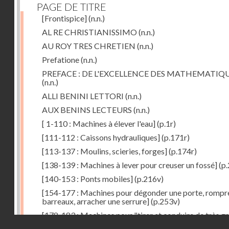
PAGE DE TITRE
[Frontispice]
(n.n.)
AL RE CHRISTIANISSIMO
(n.n.)
AU ROY TRES CHRETIEN
(n.n.)
Prefatione
(n.n.)
PREFACE : DE L'EXCELLENCE DES MATHEMATIQ
(n.n.)
ALLI BENINI LETTORI
(n.n.)
AUX BENINS LECTEURS
(n.n.)
[ 1-110 : Machines à élever l'eau]
(p.1r)
[111-112 : Caissons hydrauliques]
(p.171r)
[113-137 : Moulins, scieries, forges]
(p.174r)
[138-139 : Machines à lever pour creuser un fossé]
(p.
[140-153 : Ponts mobiles]
(p.216v)
[154-177 : Machines pour dégonder une porte, rompr
barreaux, arracher une serrure]
(p.253v)
[178-183 : Machines pour "tirer et conduire de très g
Droits réservés - CNAM
poids"]
(p.291r)