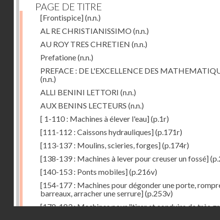
PAGE DE TITRE
[Frontispice]
(n.n.)
AL RE CHRISTIANISSIMO
(n.n.)
AU ROY TRES CHRETIEN
(n.n.)
Prefatione
(n.n.)
PREFACE : DE L'EXCELLENCE DES MATHEMATIQ
(n.n.)
ALLI BENINI LETTORI
(n.n.)
AUX BENINS LECTEURS
(n.n.)
[ 1-110 : Machines à élever l'eau]
(p.1r)
[111-112 : Caissons hydrauliques]
(p.171r)
[113-137 : Moulins, scieries, forges]
(p.174r)
[138-139 : Machines à lever pour creuser un fossé]
(p.
[140-153 : Ponts mobiles]
(p.216v)
[154-177 : Machines pour dégonder une porte, rompr
barreaux, arracher une serrure]
(p.253v)
[178-183 : Machines pour "tirer et conduire de très g
Droits réservés - CNAM
poids"]
(p.291r)