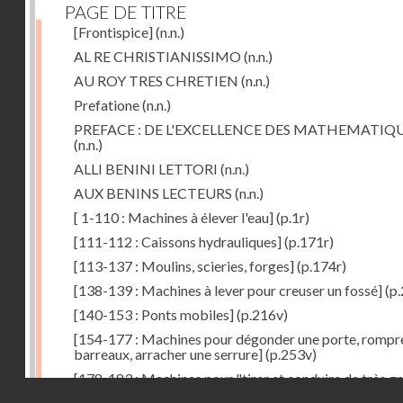
PAGE DE TITRE
[Frontispice]
(n.n.)
AL RE CHRISTIANISSIMO
(n.n.)
AU ROY TRES CHRETIEN
(n.n.)
Prefatione
(n.n.)
PREFACE : DE L'EXCELLENCE DES MATHEMATIQ
(n.n.)
ALLI BENINI LETTORI
(n.n.)
AUX BENINS LECTEURS
(n.n.)
[ 1-110 : Machines à élever l'eau]
(p.1r)
[111-112 : Caissons hydrauliques]
(p.171r)
[113-137 : Moulins, scieries, forges]
(p.174r)
[138-139 : Machines à lever pour creuser un fossé]
(p.
[140-153 : Ponts mobiles]
(p.216v)
[154-177 : Machines pour dégonder une porte, rompr
barreaux, arracher une serrure]
(p.253v)
[178-183 : Machines pour "tirer et conduire de très g
Droits réservés - CNAM
poids"]
(p.291r)