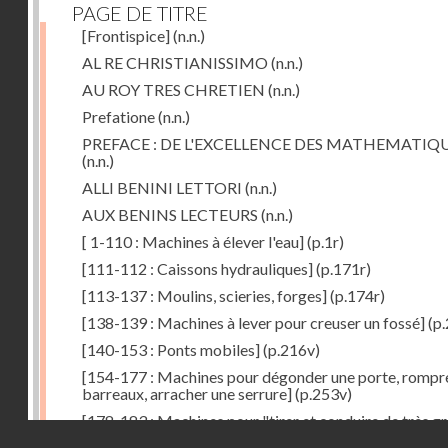
PAGE DE TITRE
[Frontispice]
(n.n.)
AL RE CHRISTIANISSIMO
(n.n.)
AU ROY TRES CHRETIEN
(n.n.)
Prefatione
(n.n.)
PREFACE : DE L'EXCELLENCE DES MATHEMATIQ
(n.n.)
ALLI BENINI LETTORI
(n.n.)
AUX BENINS LECTEURS
(n.n.)
[ 1-110 : Machines à élever l'eau]
(p.1r)
[111-112 : Caissons hydrauliques]
(p.171r)
[113-137 : Moulins, scieries, forges]
(p.174r)
[138-139 : Machines à lever pour creuser un fossé]
(p.
[140-153 : Ponts mobiles]
(p.216v)
[154-177 : Machines pour dégonder une porte, rompr
barreaux, arracher une serrure]
(p.253v)
[178-183 : Machines pour "tirer et conduire de très g
Droits réservés - CNAM
poids"]
(p.291r)