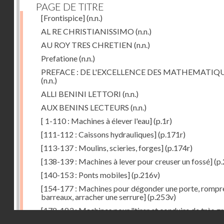
PAGE DE TITRE
[Frontispice]
(n.n.)
AL RE CHRISTIANISSIMO
(n.n.)
AU ROY TRES CHRETIEN
(n.n.)
Prefatione
(n.n.)
PREFACE : DE L'EXCELLENCE DES MATHEMATIQ
(n.n.)
ALLI BENINI LETTORI
(n.n.)
AUX BENINS LECTEURS
(n.n.)
[ 1-110 : Machines à élever l'eau]
(p.1r)
[111-112 : Caissons hydrauliques]
(p.171r)
[113-137 : Moulins, scieries, forges]
(p.174r)
[138-139 : Machines à lever pour creuser un fossé]
(p.
[140-153 : Ponts mobiles]
(p.216v)
[154-177 : Machines pour dégonder une porte, rompr
barreaux, arracher une serrure]
(p.253v)
[178-183 : Machines pour "tirer et conduire de très g
Droits réservés - CNAM
poids"]
(p.291r)