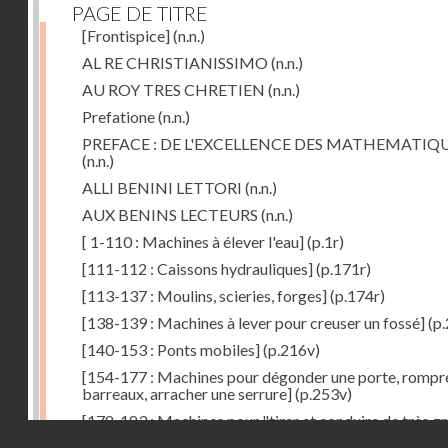
PAGE DE TITRE
[Frontispice]
(n.n.)
AL RE CHRISTIANISSIMO
(n.n.)
AU ROY TRES CHRETIEN
(n.n.)
Prefatione
(n.n.)
PREFACE : DE L'EXCELLENCE DES MATHEMATIQ
(n.n.)
ALLI BENINI LETTORI
(n.n.)
AUX BENINS LECTEURS
(n.n.)
[ 1-110 : Machines à élever l'eau]
(p.1r)
[111-112 : Caissons hydrauliques]
(p.171r)
[113-137 : Moulins, scieries, forges]
(p.174r)
[138-139 : Machines à lever pour creuser un fossé]
(p.
[140-153 : Ponts mobiles]
(p.216v)
[154-177 : Machines pour dégonder une porte, rompr
barreaux, arracher une serrure]
(p.253v)
[178-183 : Machines pour "tirer et conduire de très g
Droits réservés - CNAM
poids"]
(p.291r)