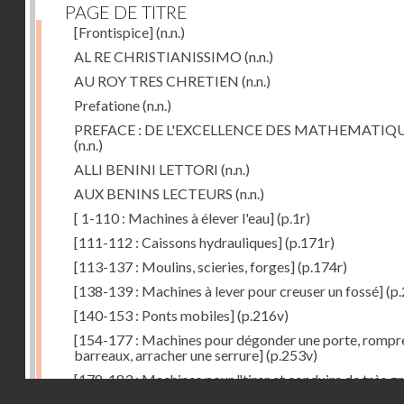
PAGE DE TITRE
[Frontispice]
(n.n.)
AL RE CHRISTIANISSIMO
(n.n.)
AU ROY TRES CHRETIEN
(n.n.)
Prefatione
(n.n.)
PREFACE : DE L'EXCELLENCE DES MATHEMATIQ
(n.n.)
ALLI BENINI LETTORI
(n.n.)
AUX BENINS LECTEURS
(n.n.)
[ 1-110 : Machines à élever l'eau]
(p.1r)
[111-112 : Caissons hydrauliques]
(p.171r)
[113-137 : Moulins, scieries, forges]
(p.174r)
[138-139 : Machines à lever pour creuser un fossé]
(p.
[140-153 : Ponts mobiles]
(p.216v)
[154-177 : Machines pour dégonder une porte, rompr
barreaux, arracher une serrure]
(p.253v)
[178-183 : Machines pour "tirer et conduire de très g
Droits réservés - CNAM
poids"]
(p.291r)