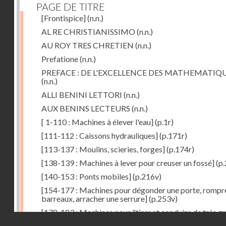
PAGE DE TITRE
[Frontispice]
(n.n.)
AL RE CHRISTIANISSIMO
(n.n.)
AU ROY TRES CHRETIEN
(n.n.)
Prefatione
(n.n.)
PREFACE : DE L'EXCELLENCE DES MATHEMATIQ
(n.n.)
ALLI BENINI LETTORI
(n.n.)
AUX BENINS LECTEURS
(n.n.)
[ 1-110 : Machines à élever l'eau]
(p.1r)
[111-112 : Caissons hydrauliques]
(p.171r)
[113-137 : Moulins, scieries, forges]
(p.174r)
[138-139 : Machines à lever pour creuser un fossé]
(p.
[140-153 : Ponts mobiles]
(p.216v)
[154-177 : Machines pour dégonder une porte, rompr
barreaux, arracher une serrure]
(p.253v)
[178-183 : Machines pour "tirer et conduire de très g
Droits réservés - CNAM
poids"]
(p.291r)