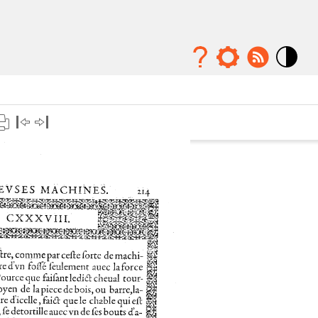
Mode
contraste
élévé