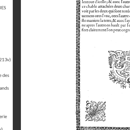
UES
213v)
e des
rands
erie
v)