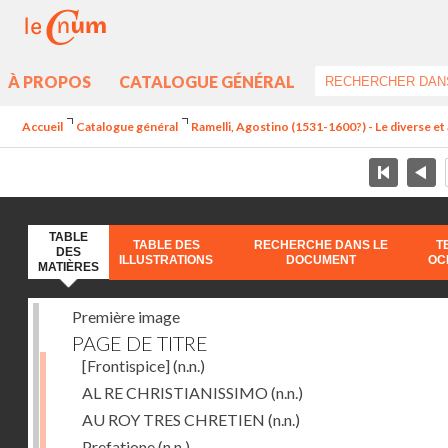
À PROPOS
CATALOGUE GÉNÉRAL
Accueil
Catalogue général
Ramelli, Agostino (1531-1600?) - Le diverse et 
TABLE
TABLE DES
RECHERCHE DANS LE
T
DES
ILLUSTRATIONS
DOCUMENT
OC
MATIÈRES
Première image
PAGE DE TITRE
[Frontispice]
(n.n.)
AL RE CHRISTIANISSIMO
(n.n.)
AU ROY TRES CHRETIEN
(n.n.)
Prefatione
(n.n.)