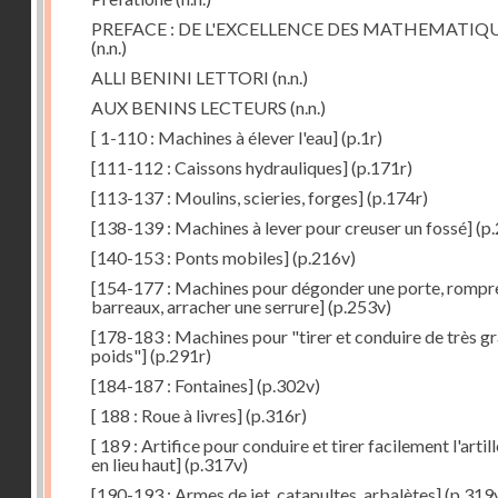
PREFACE : DE L'EXCELLENCE DES MATHEMATIQ
(n.n.)
ALLI BENINI LETTORI
(n.n.)
AUX BENINS LECTEURS
(n.n.)
[ 1-110 : Machines à élever l'eau]
(p.1r)
[111-112 : Caissons hydrauliques]
(p.171r)
[113-137 : Moulins, scieries, forges]
(p.174r)
[138-139 : Machines à lever pour creuser un fossé]
(p.
[140-153 : Ponts mobiles]
(p.216v)
[154-177 : Machines pour dégonder une porte, rompr
barreaux, arracher une serrure]
(p.253v)
[178-183 : Machines pour "tirer et conduire de très g
poids"]
(p.291r)
[184-187 : Fontaines]
(p.302v)
[ 188 : Roue à livres]
(p.316r)
[ 189 : Artifice pour conduire et tirer facilement l'artill
en lieu haut]
(p.317v)
[190-193 : Armes de jet, catapultes, arbalètes]
(p.319