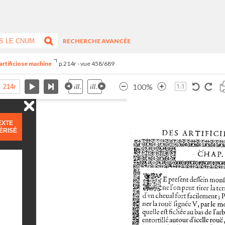
RECHERCHE AVANCÉE
artificiose machine
p.214r - vue 458/689
100%
EXTE
ÉRISÉ