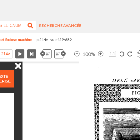
RECHERCHE AVANCÉE
artificiose machine
p.214v - vue 459/689
100%
EXTE
ÉRISÉ