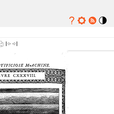
Mode
contraste
élévé