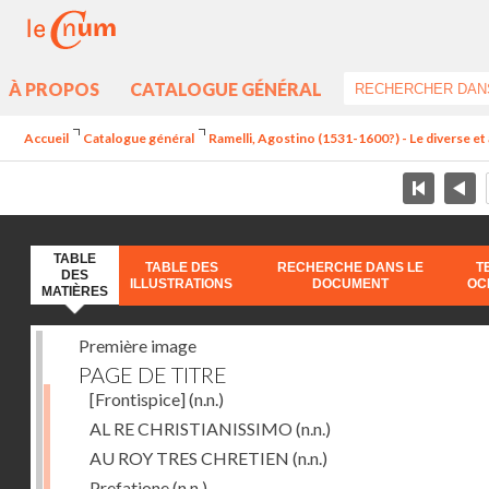
À PROPOS
CATALOGUE GÉNÉRAL
Accueil
Catalogue général
Ramelli, Agostino (1531-1600?) - Le diverse et 
TABLE
TABLE DES
RECHERCHE DANS LE
T
DES
ILLUSTRATIONS
DOCUMENT
OC
MATIÈRES
Première image
PAGE DE TITRE
[Frontispice]
(n.n.)
AL RE CHRISTIANISSIMO
(n.n.)
AU ROY TRES CHRETIEN
(n.n.)
Prefatione
(n.n.)