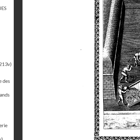
UES
213v)
e des
rands
erie
v)