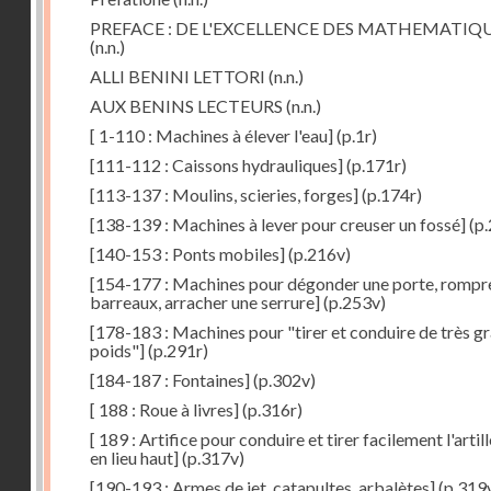
PREFACE : DE L'EXCELLENCE DES MATHEMATIQ
(n.n.)
ALLI BENINI LETTORI
(n.n.)
AUX BENINS LECTEURS
(n.n.)
[ 1-110 : Machines à élever l'eau]
(p.1r)
[111-112 : Caissons hydrauliques]
(p.171r)
[113-137 : Moulins, scieries, forges]
(p.174r)
[138-139 : Machines à lever pour creuser un fossé]
(p.
[140-153 : Ponts mobiles]
(p.216v)
[154-177 : Machines pour dégonder une porte, rompr
barreaux, arracher une serrure]
(p.253v)
[178-183 : Machines pour "tirer et conduire de très g
poids"]
(p.291r)
[184-187 : Fontaines]
(p.302v)
[ 188 : Roue à livres]
(p.316r)
[ 189 : Artifice pour conduire et tirer facilement l'artill
en lieu haut]
(p.317v)
[190-193 : Armes de jet, catapultes, arbalètes]
(p.319