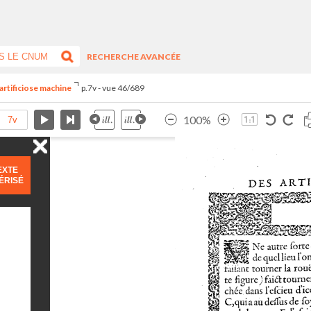
RECHERCHE AVANCÉE
artificiose machine
p.7v - vue 46/689
100%
EXTE
ÉRISÉ