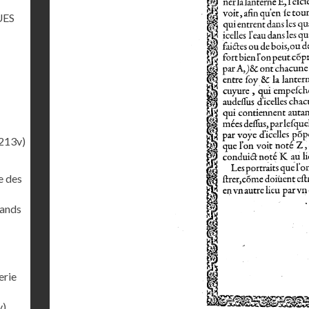
UES
213v)
e des
rands
erie
v)