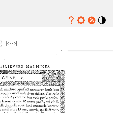
Mode
contraste
élévé