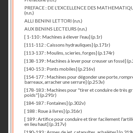
PREFACE : DE L'EXCELLENCE DES MATHEMATIQ
(n.n.)
ALLI BENINI LETTORI
(n.n.)
AUX BENINS LECTEURS
(n.n.)
[ 1-110 : Machines à élever l'eau]
(p.1r)
[111-112 : Caissons hydrauliques]
(p.171r)
[113-137 : Moulins, scieries, forges]
(p.174r)
[138-139 : Machines à lever pour creuser un fossé]
(p.
[140-153 : Ponts mobiles]
(p.216v)
[154-177 : Machines pour dégonder une porte, rompr
barreaux, arracher une serrure]
(p.253v)
[178-183 : Machines pour "tirer et conduire de très g
poids"]
(p.291r)
[184-187 : Fontaines]
(p.302v)
[ 188 : Roue à livres]
(p.316r)
[ 189 : Artifice pour conduire et tirer facilement l'artill
en lieu haut]
(p.317v)
[190-193 : Armes de jet, catapultes, arbalètes]
(p.319