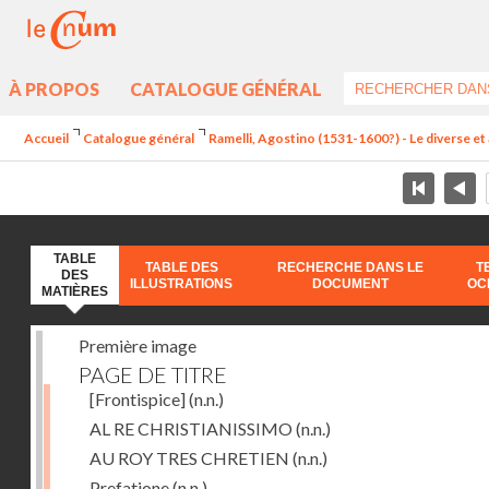
À PROPOS
CATALOGUE GÉNÉRAL
Accueil
Catalogue général
Ramelli, Agostino (1531-1600?) - Le diverse et 
TABLE
TABLE DES
RECHERCHE DANS LE
T
DES
ILLUSTRATIONS
DOCUMENT
OC
MATIÈRES
Première image
PAGE DE TITRE
[Frontispice]
(n.n.)
AL RE CHRISTIANISSIMO
(n.n.)
AU ROY TRES CHRETIEN
(n.n.)
Prefatione
(n.n.)