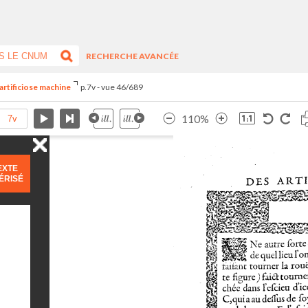
RECHERCHE AVANCÉE
artificiose machine
p.7v - vue 46/689
110%
EXTE
ÉRISÉ