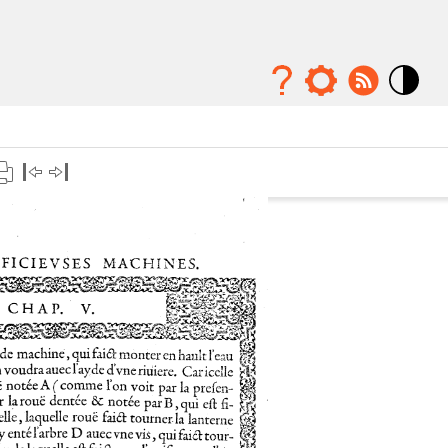
Mode
contraste
élévé