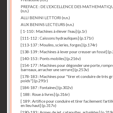
PREFACE : DE L'EXCELLENCE DES MATHEMATIQ
(n.n.)
ALLI BENINI LETTORI
(n.n.)
AUX BENINS LECTEURS
(n.n.)
[ 1-110 : Machines à élever l'eau]
(p.1r)
[111-112 : Caissons hydrauliques]
(p.171r)
[113-137 : Moulins, scieries, forges]
(p.174r)
[138-139 : Machines à lever pour creuser un fossé]
(p.
[140-153 : Ponts mobiles]
(p.216v)
[154-177 : Machines pour dégonder une porte, rompr
barreaux, arracher une serrure]
(p.253v)
[178-183 : Machines pour "tirer et conduire de très g
poids"]
(p.291r)
[184-187 : Fontaines]
(p.302v)
[ 188 : Roue à livres]
(p.316r)
[ 189 : Artifice pour conduire et tirer facilement l'artill
en lieu haut]
(p.317v)
[190-193 : Armes de jet, catapultes, arbalètes]
(p.319