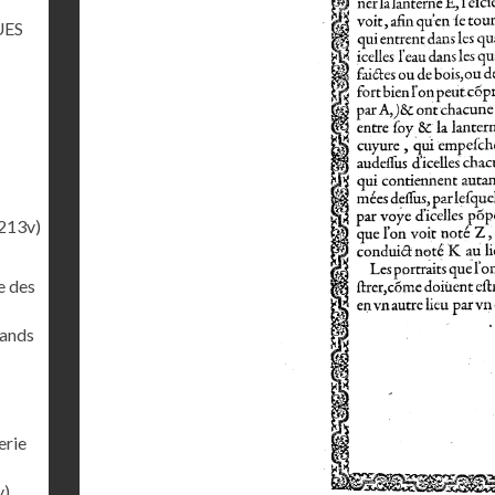
UES
213v)
e des
rands
erie
v)