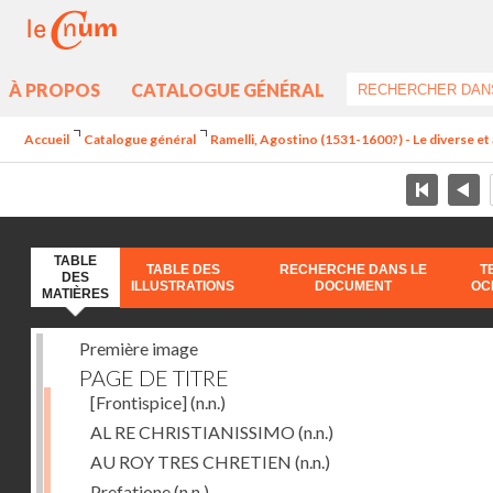
À PROPOS
CATALOGUE GÉNÉRAL
Accueil
Catalogue général
Ramelli, Agostino (1531-1600?) - Le diverse et 
TABLE
TABLE DES
RECHERCHE DANS LE
T
DES
ILLUSTRATIONS
DOCUMENT
OC
MATIÈRES
Première image
PAGE DE TITRE
[Frontispice]
(n.n.)
AL RE CHRISTIANISSIMO
(n.n.)
AU ROY TRES CHRETIEN
(n.n.)
Prefatione
(n.n.)