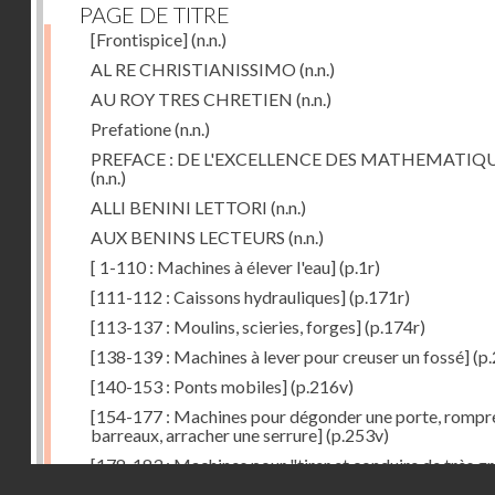
PAGE DE TITRE
[Frontispice]
(n.n.)
AL RE CHRISTIANISSIMO
(n.n.)
AU ROY TRES CHRETIEN
(n.n.)
Prefatione
(n.n.)
PREFACE : DE L'EXCELLENCE DES MATHEMATIQ
(n.n.)
ALLI BENINI LETTORI
(n.n.)
AUX BENINS LECTEURS
(n.n.)
[ 1-110 : Machines à élever l'eau]
(p.1r)
[111-112 : Caissons hydrauliques]
(p.171r)
[113-137 : Moulins, scieries, forges]
(p.174r)
[138-139 : Machines à lever pour creuser un fossé]
(p.
[140-153 : Ponts mobiles]
(p.216v)
[154-177 : Machines pour dégonder une porte, rompr
barreaux, arracher une serrure]
(p.253v)
[178-183 : Machines pour "tirer et conduire de très g
Droits réservés - CNAM
poids"]
(p.291r)