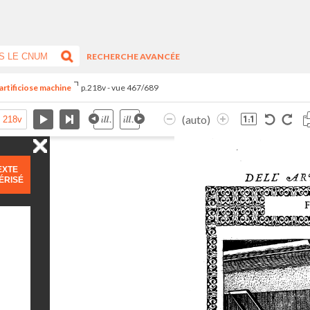
RECHERCHE AVANCÉE
artificiose machine
p.218v - vue 467/689
(auto)
EXTE
ÉRISÉ