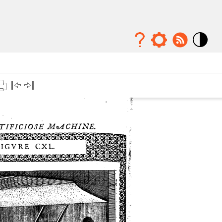
Mode
contraste
élévé