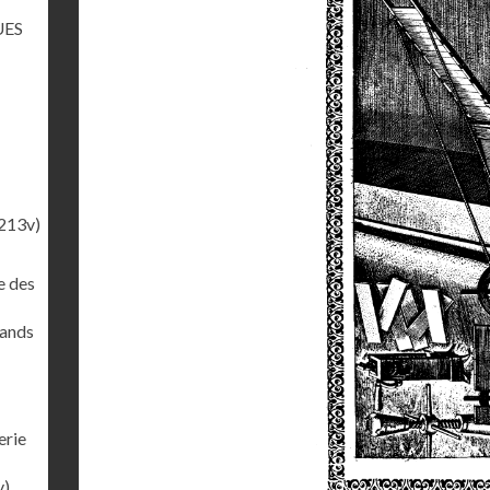
UES
213v)
e des
rands
erie
v)