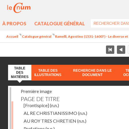
À PROPOS
CATALOGUE GÉNÉRAL
Accueil
Catalogue général
Ramelli, Agostino (1531-1600?) - Le diverse et 
TABLE
TABLE DES
RECHERCHE DANS LE
T
DES
ILLUSTRATIONS
DOCUMENT
OC
MATIÈRES
Première image
PAGE DE TITRE
[Frontispice]
(n.n.)
AL RE CHRISTIANISSIMO
(n.n.)
AU ROY TRES CHRETIEN
(n.n.)
Prefatione
(n.n.)