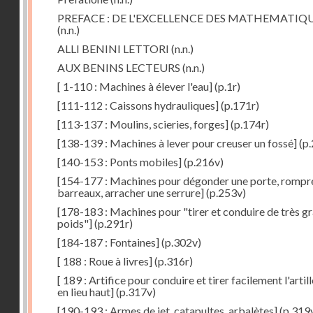
PREFACE : DE L'EXCELLENCE DES MATHEMATIQ
(n.n.)
ALLI BENINI LETTORI
(n.n.)
AUX BENINS LECTEURS
(n.n.)
[ 1-110 : Machines à élever l'eau]
(p.1r)
[111-112 : Caissons hydrauliques]
(p.171r)
[113-137 : Moulins, scieries, forges]
(p.174r)
[138-139 : Machines à lever pour creuser un fossé]
(p.
[140-153 : Ponts mobiles]
(p.216v)
[154-177 : Machines pour dégonder une porte, rompr
barreaux, arracher une serrure]
(p.253v)
[178-183 : Machines pour "tirer et conduire de très g
poids"]
(p.291r)
[184-187 : Fontaines]
(p.302v)
[ 188 : Roue à livres]
(p.316r)
[ 189 : Artifice pour conduire et tirer facilement l'artill
en lieu haut]
(p.317v)
[190-193 : Armes de jet, catapultes, arbalètes]
(p.319